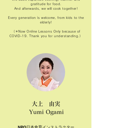
gratitude for food.
And afterwards, we will cook together!
Every generation is welcome, from kids to the
elderly!
（＊Now Online Lessons Only because of
COVID-19. Thank you for understanding.）
大上 由実
Yumi Ogami​
NPO日本食育インストラクター