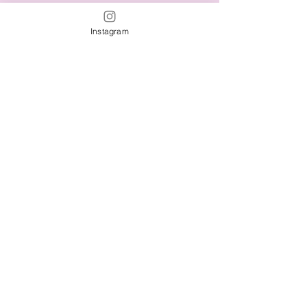
Instagram
★ News :
ニューヨークビズ
でロビンズキッチ
ンが紹介されました
★ Press :
Sensing Progression of the Seasons in
Japanese Autumn Cuisine
(JAPAN Forward)
お問い合わせ
Contact