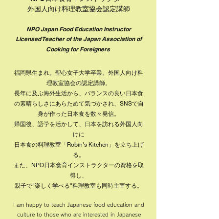
外国人向け料理教室協会認定講師
NPO Japan Food Education Instructor​
Licensed Teacher of the Japan Association of
Cooking for Foreigners
福岡県生まれ。聖心女子大学卒業。外国人向け料
理教室協会の認定講師。
長年に及ぶ海外生活から、
バランスの良い日本食
の素晴らしさにあらためて気づかされ、SNSで自
身が作った日本食を数々発信。
帰国後、語学を活かして、日本を訪れる外国人向
けに
日本食の料理教室「Robin's Kitchen」を立ち上げ
る。
また、NPO日本食育インストラクターの資格を取
得し、
親子で"楽しく学べる"料理教室も同時主宰する。
I am happy to teach Japanese food education and
culture to those who are interested in Japanese